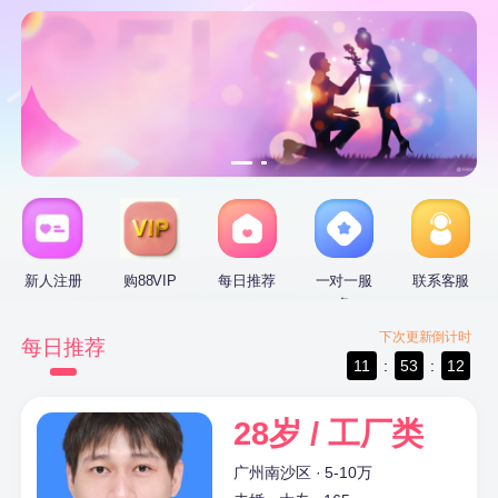
新人注册
购88VIP
每日推荐
一对一服
联系客服
务
下次更新倒计时
每日推荐
11
:
53
:
12
28岁 / 工厂类
广州南沙区 · 5-10万